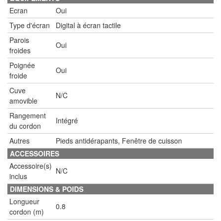
Ecran
Oui
Type d'écran
Digital à écran tactile
Parois
Oui
froides
Poignée
Oui
froide
Cuve
N/C
amovible
Rangement
Intégré
du cordon
Autres
Pieds antidérapants, Fenêtre de cuisson
ACCESSOIRES
Accessoire(s)
N/C
inclus
DIMENSIONS & POIDS
Longueur
0.8
cordon (m)