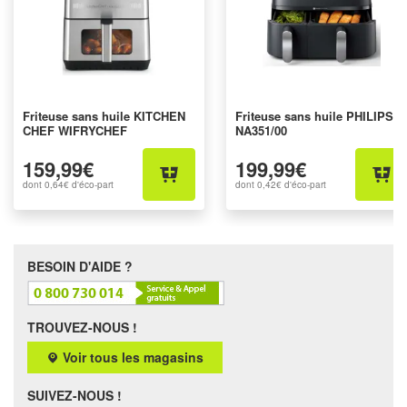
Friteuse sans huile KITCHEN
Friteuse sans huile PHILIPS
CHEF WIFRYCHEF
NA351/00
159,99€
199,99€
dont
0,64€
d'éco-part
dont
0,42€
d'éco-part
BESOIN D'AIDE ?
TROUVEZ-NOUS !
Voir tous les magasins
SUIVEZ-NOUS !