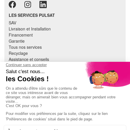
LES SERVICES PULSAT
SAV
Livraison et Installation
Financement
Garantie
Tous nos services
Recyclage
Assistance et conseils
Cuisine équipée
Literie
Nous contacter
Mon compte
À PROPOS
CGV
Mentions légales
Données personnelles
Devenir adhérent
EN SAVOIR PLUS