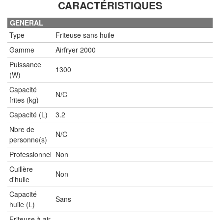
CARACTÉRISTIQUES
GENERAL
Type
Friteuse sans huile
Gamme
Airfryer 2000
Puissance
1300
(W)
Capacité
N/C
frites (kg)
Capacité (L)
3.2
Nbre de
N/C
personne(s)
Professionnel
Non
Cuillère
Non
d'huile
Capacité
Sans
huile (L)
Friteuse à air