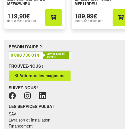
MFF02WHEU
MFF11RDEU
119,90€
189,99€
dont
0,49€
d'éco-part
dont
0,55€
d'éco-part
BESOIN D'AIDE ?
TROUVEZ-NOUS !
Voir tous les magasins
SUIVEZ-NOUS !
LES SERVICES PULSAT
SAV
Livraison et Installation
Financement