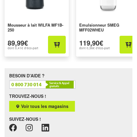
Mousseur à lait WILFA MF1B-
Emulsionneur SMEG
250
MFF02WHEU
89,99€
119,90€
dont
0,41€
d'éco-part
dont
0,36€
d'éco-part
BESOIN D'AIDE ?
TROUVEZ-NOUS !
Voir tous les magasins
SUIVEZ-NOUS !