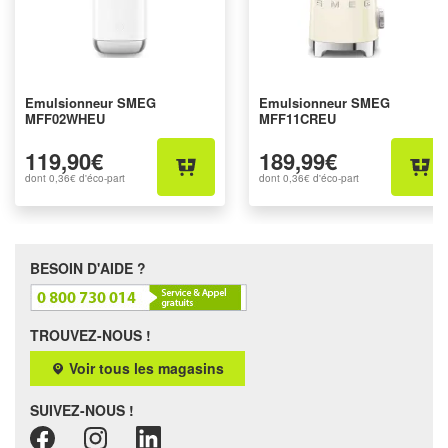
Emulsionneur SMEG
Emulsionneur SMEG
MFF02WHEU
MFF11CREU
119,90€
189,99€
dont
0,36€
d'éco-part
dont
0,36€
d'éco-part
BESOIN D'AIDE ?
TROUVEZ-NOUS !
Voir tous les magasins
SUIVEZ-NOUS !