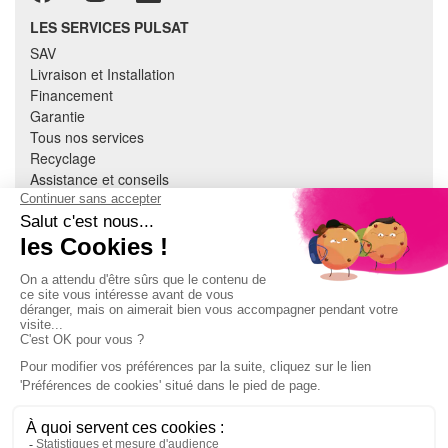
LES SERVICES PULSAT
SAV
Livraison et Installation
Financement
Garantie
Tous nos services
Recyclage
Assistance et conseils
Cuisine équipée
Literie
Nous contacter
Mon compte
À PROPOS
CGV
Mentions légales
Données personnelles
Devenir adhérent
EN SAVOIR PLUS
Indice de réparabilité