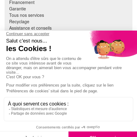
Financement
Garantie
Tous nos services
Recyclage
Assistance et conseils
Cuisine équipée
Literie
Nous contacter
Mon compte
À PROPOS
CGV
Mentions légales
Données personnelles
Devenir adhérent
EN SAVOIR PLUS
Indice de réparabilité
Accès extranet Pulsat
S'abonner à la newsletter
319,99€
Jeux concours
E-réservation