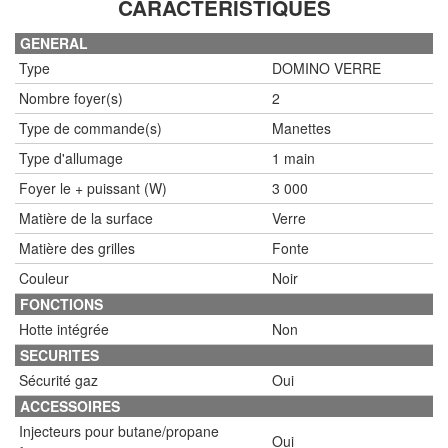
CARACTÉRISTIQUES
GENERAL
Type
DOMINO VERRE
Nombre foyer(s)
2
Type de commande(s)
Manettes
Type d'allumage
1 main
Foyer le + puissant (W)
3 000
Matière de la surface
Verre
Matière des grilles
Fonte
Couleur
Noir
FONCTIONS
Hotte intégrée
Non
SECURITES
Sécurité gaz
Oui
ACCESSOIRES
Injecteurs pour butane/propane
Oui