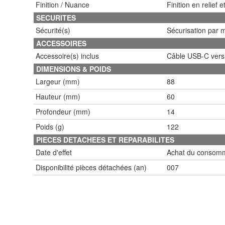
Finition / Nuance
Finition en relief 
SECURITES
Sécurité(s)
Sécurisation par 
ACCESSOIRES
Accessoire(s) inclus
Câble USB-C vers
DIMENSIONS & POIDS
Largeur (mm)
88
Hauteur (mm)
60
Profondeur (mm)
14
Poids (g)
122
PIECES DETACHEES ET REPARABILITES
Date d'effet
Achat du consomm
Disponibilité pièces détachées (an)
007