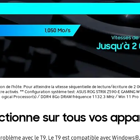
n de l'hôte. Pour atteindre la vitesse séquentielle de lecture/écriture de 2 0
tre activés. ** Configuration système test: ASUS ROG STRIX Z590-E GAMING W
ogical Processor(s) / DDR4 8Go DRAM fréquence 1132.3 MHz / Win 11 Pro
ctionne sur tous vos appar
 problème avec le T9. Le T9 est compatible avec Windows