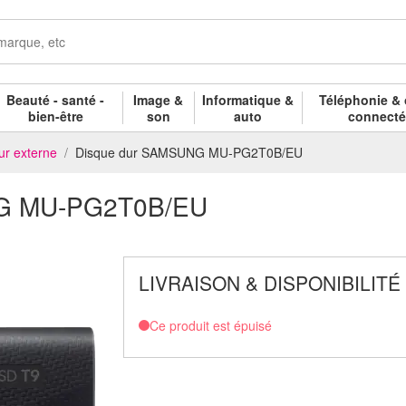
Beauté - santé -
Image &
Informatique &
Téléphonie & 
bien-être
son
auto
connect
ur externe
Disque dur SAMSUNG MU-PG2T0B/EU
NG MU-PG2T0B/EU
LIVRAISON & DISPONIBILITÉ
Ce produit est épuisé