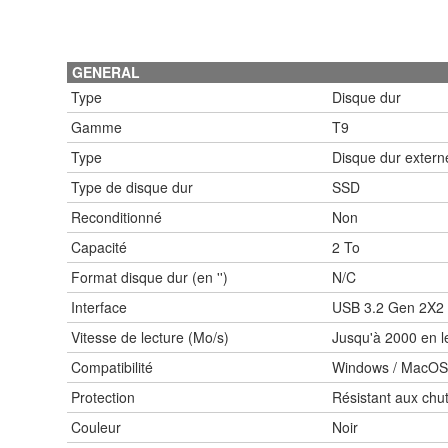
GENERAL
Type
Disque dur
Gamme
T9
Type
Disque dur extern
Type de disque dur
SSD
Reconditionné
Non
Capacité
2 To
Format disque dur (en '')
N/C
Interface
USB 3.2 Gen 2X2 
Vitesse de lecture (Mo/s)
Jusqu'à 2000 en le
Compatibilité
Windows / MacOS / 
Protection
Résistant aux chu
Couleur
Noir