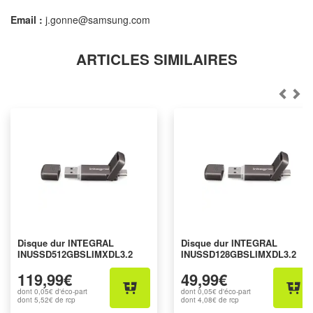
Email :
j.gonne@samsung.com
ARTICLES SIMILAIRES
Disque dur INTEGRAL
Disque dur INTEGRAL
INUSSD512GBSLIMXDL3.2
INUSSD128GBSLIMXDL3.2
119,99€
49,99€
dont
0,05€
d'éco-part
dont
0,05€
d'éco-part
dont
5,52€
de rcp
dont
4,08€
de rcp