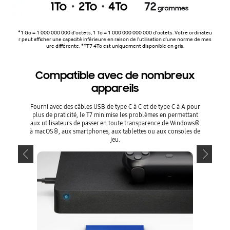
*1 Go = 1 000 000 000 d'octets, 1 To = 1 000 000 000 000 d'octets. Votre ordinateu
r peut afficher une capacité inférieure en raison de l'utilisation d'une norme de mes
ure différente. **T7 4To est uniquement disponible en gris.
Compatible avec de nombreux
Com
appareils
Fourni avec des câbles USB de type C à C et de type C à A pour
Fourni av
plus de praticité, le T7 minimise les problèmes en permettant
plus de 
aux utilisateurs de passer en toute transparence de Windows®
aux utili
à macOS®, aux smartphones, aux tablettes ou aux consoles de
à macOS®,
jeu.