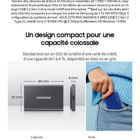
teindre des vitesses de lecture et d'écriture maximales de 1 050/1 000 Mo/s, resp
ectivement, le périphérique hôte et les câbles de connexion doivent prendre en ch
arge l'USB 3.2 Gen 2 et le mode UASP doit être activé. **Basé sur les résultats des t
ests internes comparés à un disque dur externe Samsung de 1 To (HX-MTD10EA). C
onfiguration du système de test : ASUS Z370 ROG MAXIMUS X APEX (USB 3.2 Gen 2
Type-C), Intel® Core i7-8700K CPU @ 3.70GHz(Coffeelake), OS-Windows 10 RS6
Un design compact pour une
capacité colossale
Stockez tout sur un SSD de la taille d'une carte de crédit,
d'une capacité de 1 à 4 To, disponible en bleu ou en gris.