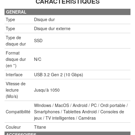
CARACTÉRISTIQUES
GENERAL
Type
Disque dur
Type
Disque dur externe
Type de
SSD
disque dur
Format
disque dur
N/C
(en '')
Interface
USB 3.2 Gen 2 (10 Gbps)
Vitesse de
lecture
Jusqu'à 1050
(Mo/s)
Windows / MacOS / Android / PC / Ordi portable /
Compatibilité
Smartphones / Tablettes Android / Consoles de
jeux / TV intelligentes / Caméras
Couleur
Titane
ACCESSOIRES