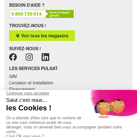
BESOIN D'AIDE ?
TROUVEZ-NOUS !
Voir tous les magasins
SUIVEZ-NOUS !
LES SERVICES PULSAT
SAV
Livraison et Installation
Financement
Garantie
Tous nos services
Recyclage
Assistance et conseils
Cuisine équipée
Literie
Nous contacter