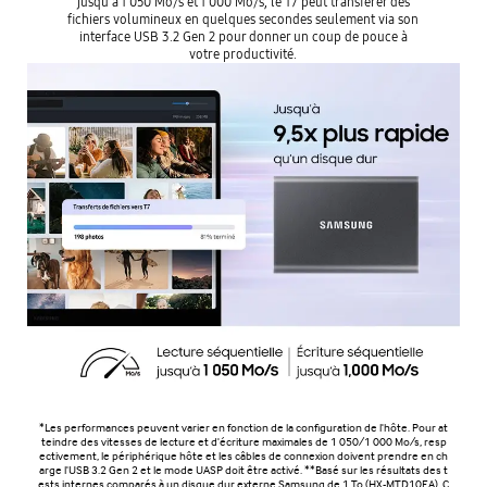
jusqu'à 1 050 Mo/s et 1 000 Mo/s, le T7 peut transférer des
fichiers volumineux en quelques secondes seulement via son
interface USB 3.2 Gen 2 pour donner un coup de pouce à
votre productivité.
*Les performances peuvent varier en fonction de la configuration de l'hôte. Pour at
teindre des vitesses de lecture et d'écriture maximales de 1 050/1 000 Mo/s, resp
ectivement, le périphérique hôte et les câbles de connexion doivent prendre en ch
arge l'USB 3.2 Gen 2 et le mode UASP doit être activé. **Basé sur les résultats des t
ests internes comparés à un disque dur externe Samsung de 1 To (HX-MTD10EA). C