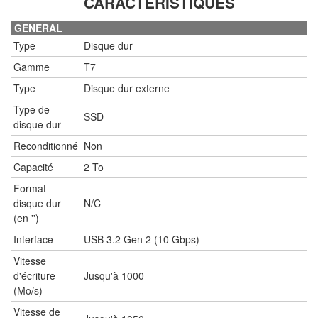
CARACTÉRISTIQUES
GENERAL
Type
Disque dur
Gamme
T7
Type
Disque dur externe
Type de
SSD
disque dur
Reconditionné
Non
Capacité
2 To
Format
disque dur
N/C
(en '')
Interface
USB 3.2 Gen 2 (10 Gbps)
Vitesse
d'écriture
Jusqu'à 1000
(Mo/s)
Vitesse de