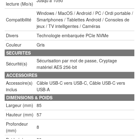
Jusqu'à 1050
lecture (Mo/s)
Windows / MacOS / Android / PC / Ordi portable /
Compatibilité
Smartphones / Tablettes Android / Consoles de
jeux / TV intelligentes / Caméras
Divers
Technologie embarquée PCIe NVMe
Couleur
Gris
SECURITES
Sécurisation par mot de passe, Cryptage
Sécurité(s)
matériel AES 256-bit
ACCESSOIRES
Accessoire(s)
Câble USB-C vers USB-C, Câble USB-C vers
inclus
USB-A
DIMENSIONS & POIDS
Largeur (mm)
85
Hauteur (mm)
57
Profondeur
8
(mm)