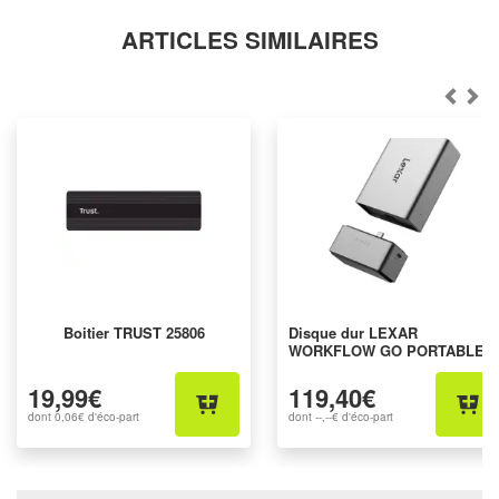
ARTICLES SIMILAIRES
Boitier TRUST 25806
Disque dur LEXAR
WORKFLOW GO PORTABLE
19,99€
119,40€
dont
0,06€
d'éco-part
dont
--,--€
d'éco-part