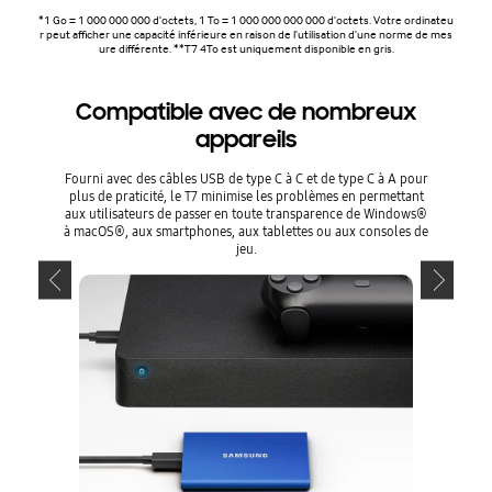
*1 Go = 1 000 000 000 d'octets, 1 To = 1 000 000 000 000 d'octets. Votre ordinateu
r peut afficher une capacité inférieure en raison de l'utilisation d'une norme de mes
ure différente. **T7 4To est uniquement disponible en gris.
Compatible avec de nombreux
Com
appareils
Fourni avec des câbles USB de type C à C et de type C à A pour
Fourni av
plus de praticité, le T7 minimise les problèmes en permettant
plus de 
aux utilisateurs de passer en toute transparence de Windows®
aux utili
à macOS®, aux smartphones, aux tablettes ou aux consoles de
à macOS®,
jeu.