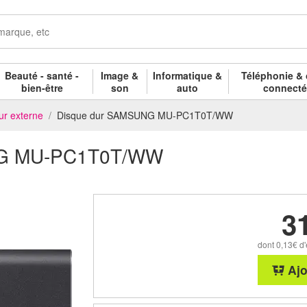
Beauté - santé -
Image &
Informatique &
Téléphonie & 
bien-être
son
auto
connect
ur externe
Disque dur SAMSUNG MU-PC1T0T/WW
NG MU-PC1T0T/WW
3
dont 0,13€ d'
Ajo