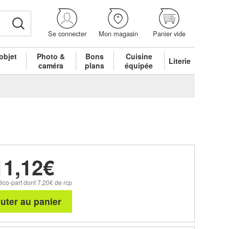
Se connecter
Mon magasin
Panier vide
objet
Photo &
Bons
Cuisine
Literie
é
caméra
plans
équipée
11,12€
éco-part dont 7,20€ de rcp
uter au panier