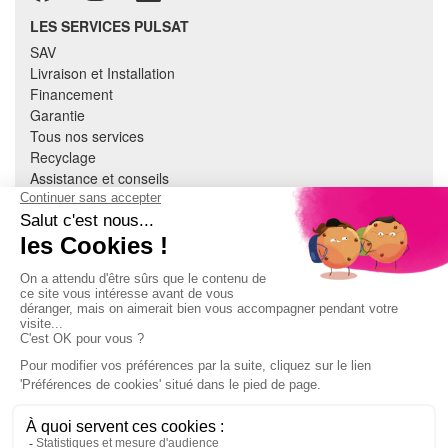
LES SERVICES PULSAT
SAV
Livraison et Installation
Financement
Garantie
Tous nos services
Recyclage
Assistance et conseils
Cuisine équipée
Literie
Nous contacter
Mon compte
À PROPOS
CGV
Mentions légales
Données personnelles
Devenir adhérent
EN SAVOIR PLUS
Indice de réparabilité