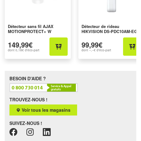
Détecteur sans fil AJAX
Détecteur de rideau
MOTIONPROTECT+ W
HIKVISION DS-PDC10AM-EG2-
WE
149,99€
99,99€
dont
0,18€
d'éco-part
dont
--,--€
d'éco-part
BESOIN D'AIDE ?
TROUVEZ-NOUS !
Voir tous les magasins
SUIVEZ-NOUS !