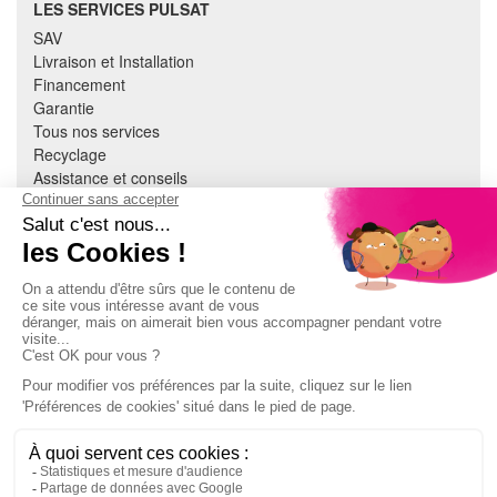
LES SERVICES PULSAT
SAV
Livraison et Installation
Financement
Garantie
Tous nos services
Recyclage
Assistance et conseils
Cuisine équipée
Literie
Nous contacter
Mon compte
À PROPOS
CGV
Mentions légales
Données personnelles
Devenir adhérent
EN SAVOIR PLUS
Indice de réparabilité