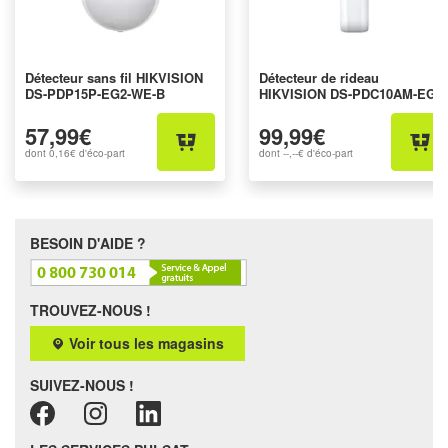
Détecteur sans fil HIKVISION
Détecteur de rideau
DS-PDP15P-EG2-WE-B
HIKVISION DS-PDC10AM-EG2-
WE
57,99€
99,99€
dont
0,16€
d'éco-part
dont
--,--€
d'éco-part
BESOIN D'AIDE ?
TROUVEZ-NOUS !
Voir tous les magasins
SUIVEZ-NOUS !