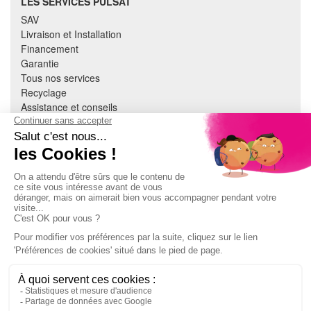
LES SERVICES PULSAT
SAV
Livraison et Installation
Financement
Garantie
Tous nos services
Recyclage
Assistance et conseils
Cuisine équipée
Literie
Nous contacter
Mon compte
À PROPOS
CGV
Mentions légales
Données personnelles
Devenir adhérent
EN SAVOIR PLUS
Indice de réparabilité
Accès extranet Pulsat