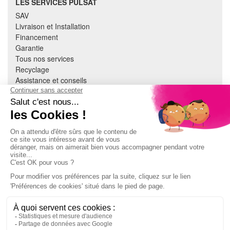
LES SERVICES PULSAT
SAV
Livraison et Installation
Financement
Garantie
Tous nos services
Recyclage
Assistance et conseils
Cuisine équipée
Literie
Nous contacter
Mon compte
À PROPOS
CGV
Mentions légales
Données personnelles
Devenir adhérent
EN SAVOIR PLUS
Indice de réparabilité
Accès extranet Pulsat