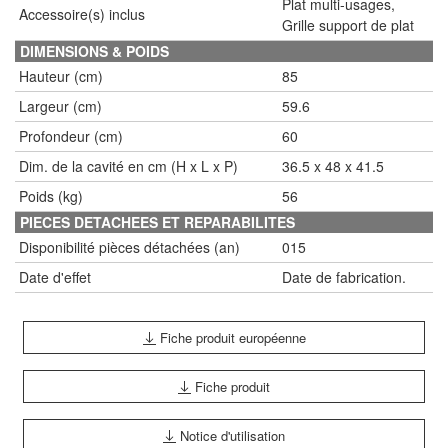
Plat multi-usages,
Accessoire(s) inclus
Grille support de plat
DIMENSIONS & POIDS
Hauteur (cm)
85
Largeur (cm)
59.6
Profondeur (cm)
60
Dim. de la cavité en cm (H x L x P)
36.5 x 48 x 41.5
Poids (kg)
56
PIECES DETACHEES ET REPARABILITES
Disponibilité pièces détachées (an)
015
Date d'effet
Date de fabrication.
Fiche produit européenne
Fiche produit
Notice d'utilisation