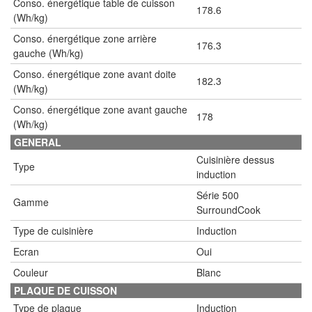
Conso. énergétique table de cuisson
178.6
(Wh/kg)
Conso. énergétique zone arrière
176.3
gauche (Wh/kg)
Conso. énergétique zone avant doite
182.3
(Wh/kg)
Conso. énergétique zone avant gauche
178
(Wh/kg)
GENERAL
Cuisinière dessus
Type
induction
Série 500
Gamme
SurroundCook
Type de cuisinière
Induction
Ecran
Oui
Couleur
Blanc
PLAQUE DE CUISSON
Type de plaque
Induction