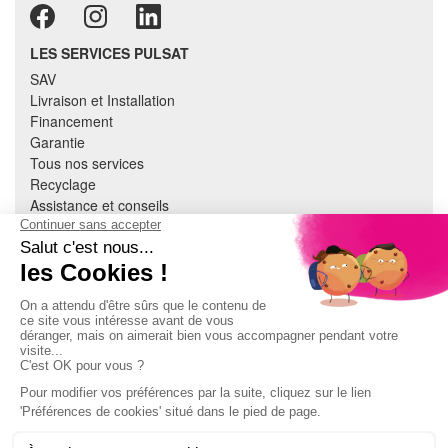
LES SERVICES PULSAT
SAV
Livraison et Installation
Financement
Garantie
Tous nos services
Recyclage
Assistance et conseils
Cuisine équipée
Literie
Nous contacter
Mon compte
À PROPOS
CGV
Mentions légales
Données personnelles
Devenir adhérent
EN SAVOIR PLUS