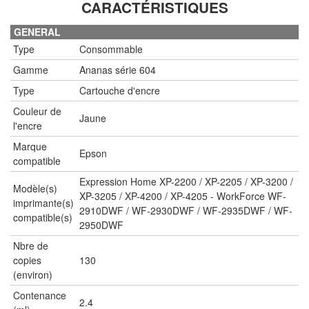
CARACTÉRISTIQUES
GENERAL
Type
Consommable
Gamme
Ananas série 604
Type
Cartouche d'encre
Couleur de
Jaune
l'encre
Marque
Epson
compatible
Expression Home XP-2200 / XP-2205 / XP-3200 /
Modèle(s)
XP-3205 / XP-4200 / XP-4205 - WorkForce WF-
imprimante(s)
2910DWF / WF-2930DWF / WF-2935DWF / WF-
compatible(s)
2950DWF
Nbre de
copies
130
(environ)
Contenance
2.4