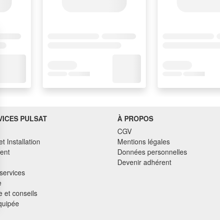
VICES PULSAT
À PROPOS
CGV
et Installation
Mentions légales
ent
Données personnelles
Devenir adhérent
services
e
 et conseils
quipée