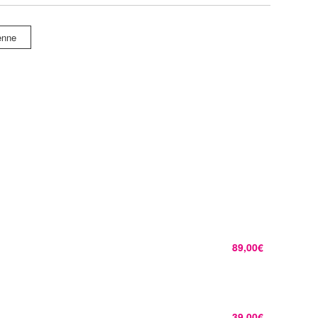
enne
89,00€
39,00€