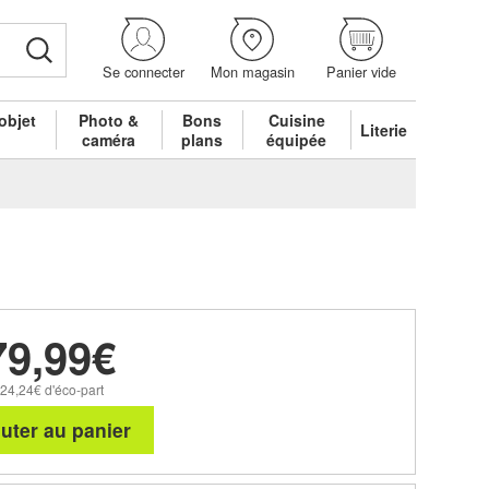
Se connecter
Mon magasin
Panier vide
objet
Photo &
Bons
Cuisine
Literie
é
caméra
plans
équipée
79,99€
 24,24€ d'éco-part
uter au panier