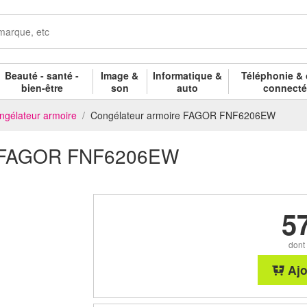
Beauté - santé -
Image &
Informatique &
Téléphonie & 
bien-être
son
auto
connect
ngélateur armoire
Congélateur armoire FAGOR FNF6206EW
re FAGOR FNF6206EW
5
dont
Ajo