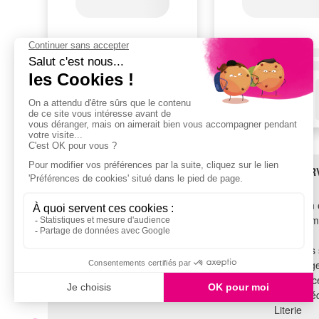
BESOIN D'AIDE ?
LES SER
SAV
Livraison 
TROUVEZ-NOUS !
Financem
Garantie
Voir tous les magasins
Tous nos 
Recyclag
SUIVEZ-NOUS !
Assistance
Cuisine é
Literie