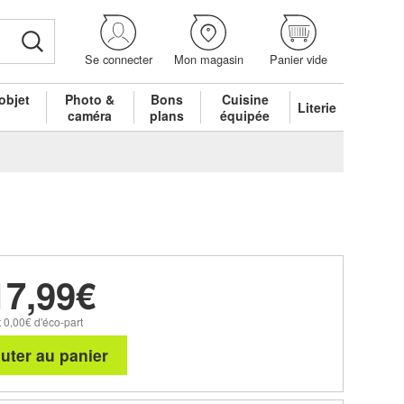
Se connecter
Mon magasin
Panier vide
objet
Photo &
Bons
Cuisine
Literie
é
caméra
plans
équipée
17,99€
 0,00€ d'éco-part
uter au panier