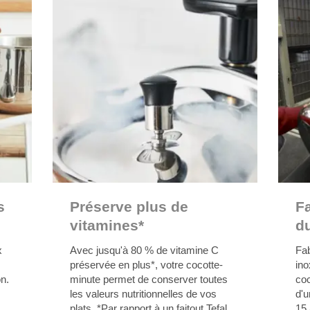
s
Préserve plus de
Fa
vitamines*
d
x
Avec jusqu'à 80 % de vitamine C
Fab
préservée en plus*, votre cocotte-
ino
n.
minute permet de conserver toutes
co
les valeurs nutritionnelles de vos
d'u
plats. *Par rapport à un faitout Tefal
15 