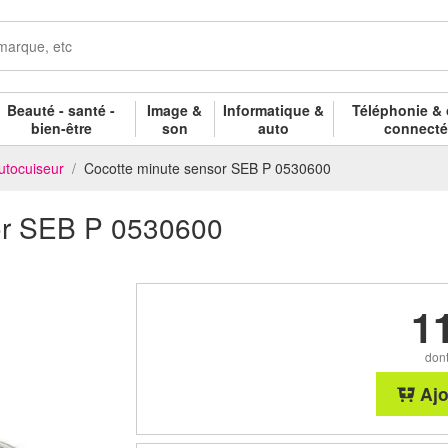
Beauté - santé -
Image &
Informatique &
Téléphonie & 
bien-être
son
auto
connect
utocuiseur
Cocotte minute sensor SEB P 0530600
or SEB P 0530600
1
dont
Ajo