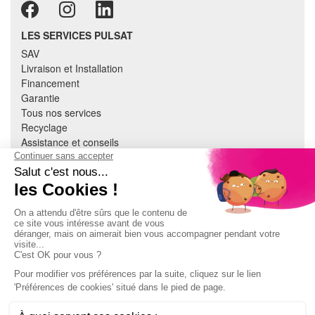
LES SERVICES PULSAT
SAV
Livraison et Installation
Financement
Garantie
Tous nos services
Recyclage
Assistance et conseils
Cuisine équipée
Literie
Nous contacter
Mon compte
À PROPOS
CGV
Mentions légales
Données personnelles
Devenir adhérent
EN SAVOIR PLUS