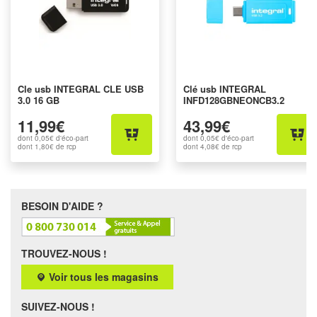
Cle usb INTEGRAL CLE USB
Clé usb INTEGRAL
3.0 16 GB
INFD128GBNEONCB3.2
11,99€
43,99€
dont
0,05€
d'éco-part
dont
0,05€
d'éco-part
dont
1,80€
de rcp
dont
4,08€
de rcp
BESOIN D'AIDE ?
TROUVEZ-NOUS !
Voir tous les magasins
SUIVEZ-NOUS !