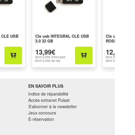
L CLE USB
Cle usb INTEGRAL CLE USB
Cle usb INTE
3.0 32 GB
ROSE 32 GB
13,99€
12,99€
dont
0,05€
d'éco-part
dont
0,05€
d'éco-par
dont
2,40€
de rcp
dont
2,40€
de rcp
EN SAVOIR PLUS
Indice de réparabilité
Accès extranet Pulsat
S'abonner à la newsletter
Jeux concours
E-réservation