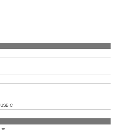
- USB-C
uee