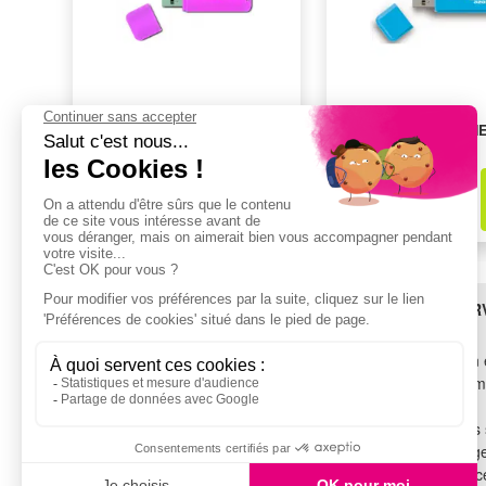
Cle usb INTEGRAL NEON
Cle usb INTEGRAL N
ROSE 64 GO
BLEU 32 GB
15,07€
12,99€
dont
0,05€
d'éco-part
dont
0,05€
d'éco-part
dont
3,36€
de rcp
dont
2,40€
de rcp
BESOIN D'AIDE ?
LES SER
SAV
Livraison 
TROUVEZ-NOUS !
Financem
Garantie
Voir tous les magasins
Tous nos 
Recyclag
SUIVEZ-NOUS !
Assistance