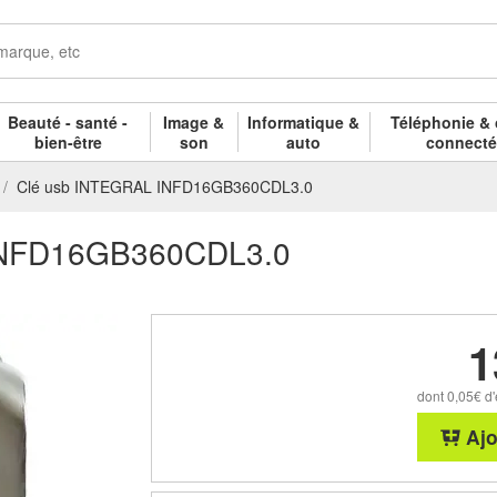
Beauté - santé -
Image &
Informatique &
Téléphonie & 
bien-être
son
auto
connect
Clé usb INTEGRAL INFD16GB360CDL3.0
INFD16GB360CDL3.0
1
dont 0,05€ d'
Ajo