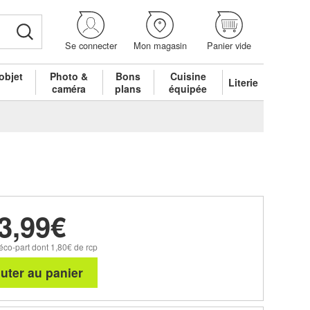
Se connecter
Mon magasin
Panier vide
objet
Photo &
Bons
Cuisine
Literie
é
caméra
plans
équipée
3,99€
éco-part dont 1,80€ de rcp
uter au panier