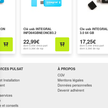
EON
Clé usb INTEGRAL
Cle usb INTEGRA
INFD64GBNEONCB3.2
3.0 64 GB
22,99€
17,25€
dont
0,05€
d'éco-part
dont
0,05€
d'éco-part
dont
3,36€
de rcp
dont
3,36€
de rcp
VICES PULSAT
À PROPOS
CGV
et Installation
Mentions légales
ent
Données personnelles
Devenir adhérent
services
e
 et conseils