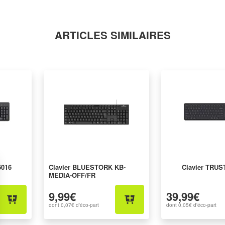
ARTICLES SIMILAIRES
5016
Clavier BLUESTORK KB-
Clavier TRUS
MEDIA-OFF/FR
9,99€
39,99€
dont
0,07€
d'éco-part
dont
0,05€
d'éco-part