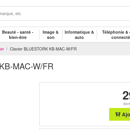
Beauté - santé -
Image &
Informatique &
Téléphonie & 
bien-être
son
auto
connect
ier
Clavier BLUESTORK KB-MAC-W/FR
 KB-MAC-W/FR
2
dont
Ajo