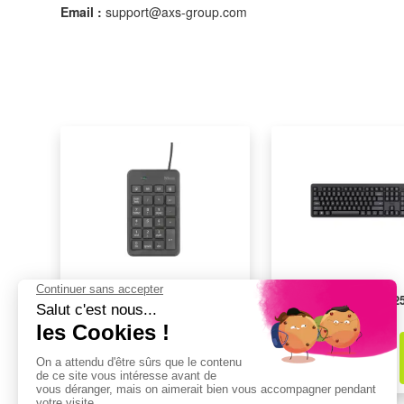
Email :
support@axs-group.com
Pavé numérique TRUST 22221
Clavier TRUST 2
15,99€
19,99€
dont
0,13€
d'éco-part
dont
0,05€
d'éco-part