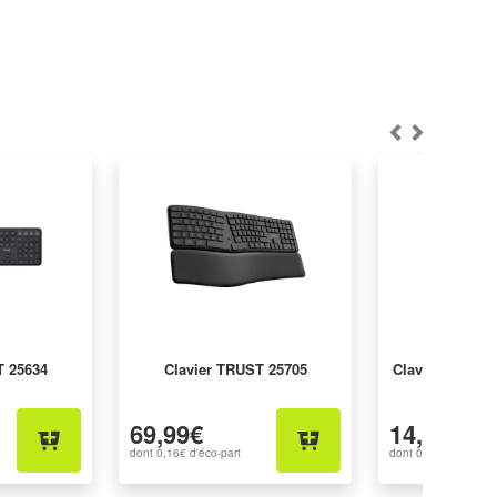
T 25634
Clavier TRUST 25705
Clavier LOGIT
69,99€
14,99€
dont
0,16€
d'éco-part
dont
0,06€
d'éco-par