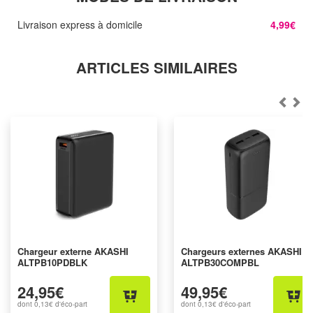
Livraison express à domicile
4,99€
ARTICLES SIMILAIRES
Chargeur externe AKASHI
Chargeurs externes AKASHI
ALTPB10PDBLK
ALTPB30COMPBL
24,95€
49,95€
dont
0,13€
d'éco-part
dont
0,13€
d'éco-part