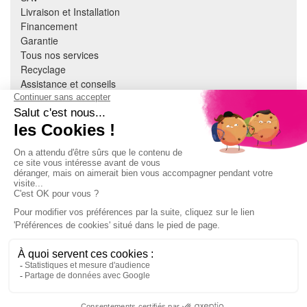
Livraison et Installation
Financement
Garantie
Tous nos services
Recyclage
Assistance et conseils
Cuisine équipée
Literie
Nous contacter
Mon compte
À PROPOS
CGV
Mentions légales
Données personnelles
Devenir adhérent
EN SAVOIR PLUS
Indice de réparabilité
Accès extranet Pulsat
S'abonner à la newsletter