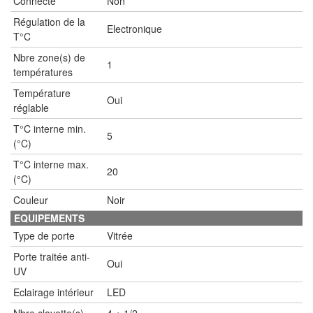
Connecté
Non
Régulation de la
Electronique
T°C
Nbre zone(s) de
1
températures
Température
Oui
réglable
T°C interne min.
5
(°C)
T°C interne max.
20
(°C)
Couleur
Noir
EQUIPEMENTS
Type de porte
Vitrée
Porte traitée anti-
Oui
UV
Eclairage intérieur
LED