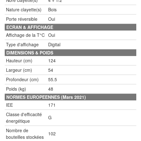
Nbre clayette(s)
4 + 1/2
Nature clayette(s)
Bois
Porte réversible
Oui
ECRAN & AFFICHAGE
Affichage de la T°C
Oui
Type d'affichage
Digital
DIMENSIONS & POIDS
Hauteur (cm)
124
Largeur (cm)
54
Profondeur (cm)
55.5
Poids (kg)
48
NORMES EUROPEENNES (Mars 2021)
IEE
171
Classe d'efficacité
G
énergétique
Nombre de
102
bouteilles stockées