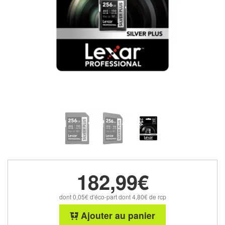
182,99€
dont 0,05€ d'éco-part dont 4,80€ de rcp
Ajouter au panier