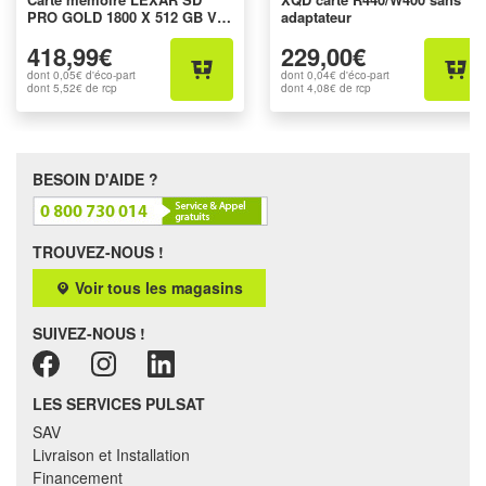
PRO GOLD 1800 X 512 GB V
adaptateur
60
418,99€
229,00€
dont
0,05€
d'éco-part
dont
0,04€
d'éco-part
dont
5,52€
de rcp
dont
4,08€
de rcp
BESOIN D'AIDE ?
TROUVEZ-NOUS !
Voir tous les magasins
SUIVEZ-NOUS !
LES SERVICES PULSAT
SAV
Livraison et Installation
Financement