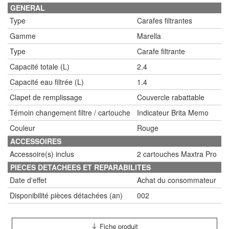
GENERAL
Type
Carafes filtrantes
Gamme
Marella
Type
Carafe filtrante
Capacité totale (L)
2.4
Capacité eau filtrée (L)
1.4
Clapet de remplissage
Couvercle rabattable
Témoin changement filtre / cartouche
Indicateur Brita Memo
Couleur
Rouge
ACCESSOIRES
Accessoire(s) inclus
2 cartouches Maxtra Pro
PIECES DETACHEES ET REPARABILITES
Date d'effet
Achat du consommateur
Disponibilité pièces détachées (an)
002
Fiche produit