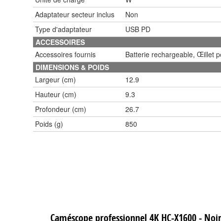
Adaptateur secteur inclus
Non
Type d'adaptateur
USB PD
ACCESSOIRES
Accessoires fournis
Batterie rechargeable, Œillet p
DIMENSIONS & POIDS
Largeur (cm)
12.9
Hauteur (cm)
9.3
Profondeur (cm)
26.7
Poids (g)
850
Caméscope professionnel 4K HC-X1600 - Noi