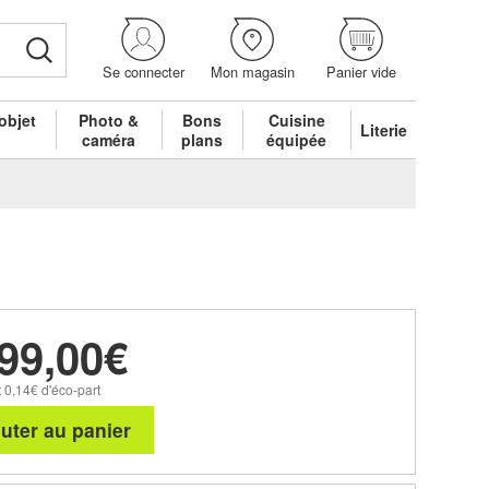
Se connecter
Mon magasin
Panier vide
objet
Photo &
Bons
Cuisine
Literie
é
caméra
plans
équipée
99,00€
 0,14€ d'éco-part
uter au panier