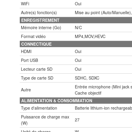
WiFi
Oui
Autre(s) fonction(s)
Mise au point (Auto/Manuelle)
ENREGISTREMENT
Mémoire interne (Go)
N/C
Format vidéo
MP4,MOV,HEVC
CONNECTIQUE
HDMI
Oui
Port USB
Oui
Lecteur carte SD
Oui
Type de carte SD
SDHC, SDXC
Entrée microphone (Mini jack 
Autre
Cache objectif
ALIMENTATION & CONSOMMATION
Type d'alimentation
Batterie lithium-ion rechargeab
Puissance de charge max
27
(W)
Unité de charge
W