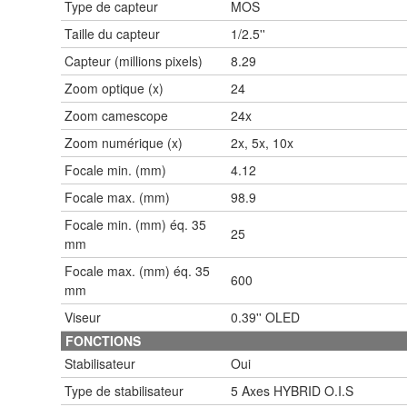
Type de capteur
MOS
Taille du capteur
1/2.5''
Capteur (millions pixels)
8.29
Zoom optique (x)
24
Zoom camescope
24x
Zoom numérique (x)
2x, 5x, 10x
Focale min. (mm)
4.12
Focale max. (mm)
98.9
Focale min. (mm) éq. 35
25
mm
Focale max. (mm) éq. 35
600
mm
Viseur
0.39'' OLED
FONCTIONS
Stabilisateur
Oui
Type de stabilisateur
5 Axes HYBRID O.I.S