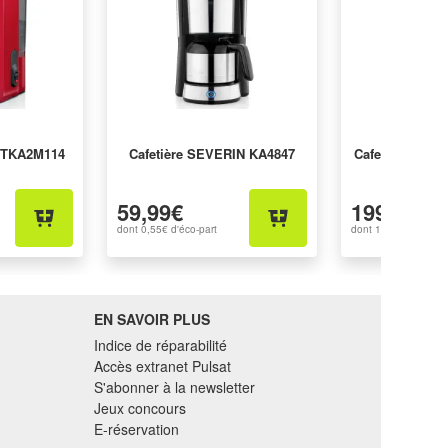
 TKA2M114
Cafetière SEVERIN KA4847
Cafetière SME
59,99€
199,99€
dont
0,55€
d'éco-part
dont
1,37€
d'éco-par
EN SAVOIR PLUS
Indice de réparabilité
Accès extranet Pulsat
S'abonner à la newsletter
Jeux concours
E-réservation