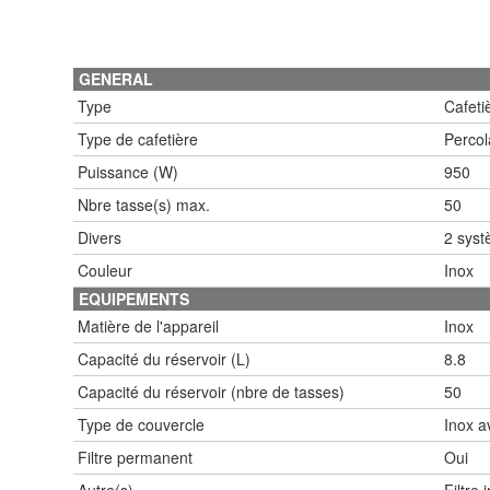
GENERAL
Type
Cafeti
Type de cafetière
Percol
Puissance (W)
950
Nbre tasse(s) max.
50
Divers
2 syst
Couleur
Inox
EQUIPEMENTS
Matière de l'appareil
Inox
Capacité du réservoir (L)
8.8
Capacité du réservoir (nbre de tasses)
50
Type de couvercle
Inox a
Filtre permanent
Oui
Autre(s)
Filtre 