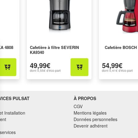
KA 4808
Cafetière à filtre SEVERIN
Cafetière BOSCH
KA9340
49,99€
54,99€
dont
0,55€
d'éco-part
dont
0,41€
d'éco-part
VICES PULSAT
À PROPOS
CGV
et Installation
Mentions légales
ent
Données personnelles
Devenir adhérent
services