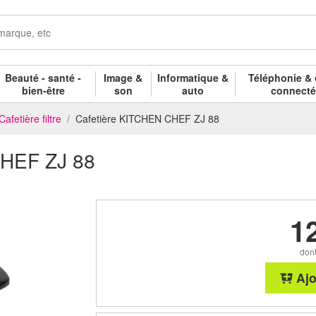
Beauté - santé -
Image &
Informatique &
Téléphonie & 
bien-être
son
auto
connect
Cafetière filtre
Cafetière KITCHEN CHEF ZJ 88
CHEF ZJ 88
1
dont
Ajo