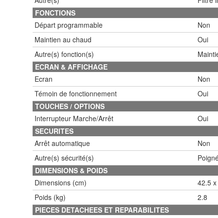
FONCTIONS
Départ programmable
Non
Maintien au chaud
Oui
Autre(s) fonction(s)
Mainti
ECRAN & AFFICHAGE
Ecran
Non
Témoin de fonctionnement
Oui
TOUCHES / OPTIONS
Interrupteur Marche/Arrêt
Oui
SECURITES
Arrêt automatique
Non
Autre(s) sécurité(s)
Poigné
DIMENSIONS & POIDS
Dimensions (cm)
42.5 x
Poids (kg)
2.8
PIECES DETACHEES ET REPARABILITES