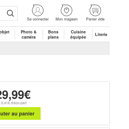
Se connecter
Mon magasin
Panier vide
objet
Photo &
Bons
Cuisine
Literie
é
caméra
plans
équipée
29,99€
 0,41€ d'éco-part
uter au panier