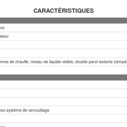
CARACTÉRISTIQUES
ère
ateur
èmes de chauffe, niveau de liquide visible, double paroi isolante (temp
vec système de verrouillage
inox