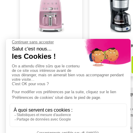
Cafetière SMEG DCF02PKEU
Cafetière SEVERIN 
199,90€
29,99€
dont
1,37€
d'éco-part
dont
0,55€
d'éco-part
BESOIN D'AIDE ?
LES SER
SAV
Livraison 
TROUVEZ-NOUS !
Financem
Garantie
Voir tous les magasins
Tous nos 