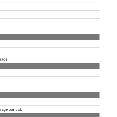
trage
airage par LED