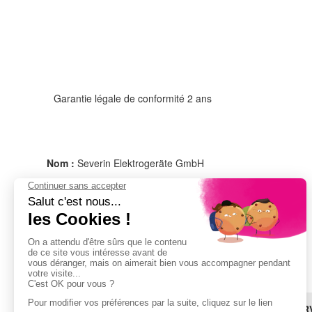
Garantie légale de conformité 2 ans
Nom :
Severin Elektrogeräte GmbH
Adresse :
Röhre 27
59846 SUNDERN
ALLEMAGNE
Email :
information@severin.de
BESOIN D'AIDE ?
LES SER