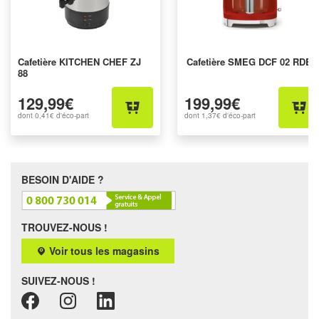
Cafetière KITCHEN CHEF ZJ
Cafetière SMEG DCF 02 RDEU
88
129,99€
199,99€
dont
0,41€
d'éco-part
dont
1,37€
d'éco-part
BESOIN D'AIDE ?
TROUVEZ-NOUS !
Voir tous les magasins
SUIVEZ-NOUS !