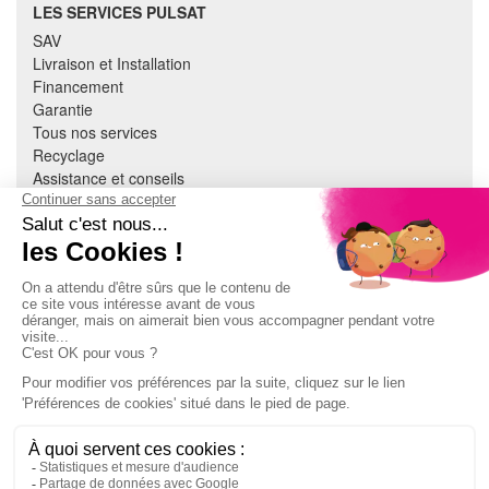
LES SERVICES PULSAT
SAV
Livraison et Installation
Financement
Garantie
Tous nos services
Recyclage
Assistance et conseils
Cuisine équipée
Literie
Nous contacter
Mon compte
À PROPOS
CGV
Mentions légales
Données personnelles
Devenir adhérent
EN SAVOIR PLUS
Indice de réparabilité