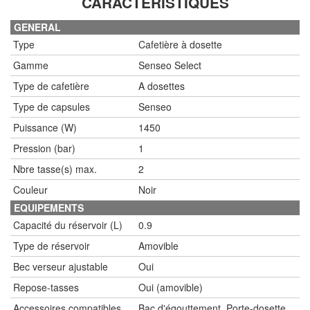
CARACTÉRISTIQUES
GENERAL
Type
Cafetière à dosette
Gamme
Senseo Select
Type de cafetière
A dosettes
Type de capsules
Senseo
Puissance (W)
1450
Pression (bar)
1
Nbre tasse(s) max.
2
Couleur
Noir
EQUIPEMENTS
Capacité du réservoir (L)
0.9
Type de réservoir
Amovible
Bec verseur ajustable
Oui
Repose-tasses
Oui (amovible)
Accessoires compatibles
Bac d'égouttement, Porte-dosette,