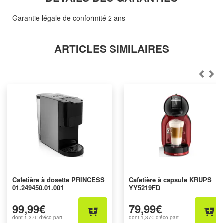
Garantie légale de conformité 2 ans
ARTICLES SIMILAIRES
Cafetière à dosette PRINCESS
Cafetière à capsule KRUPS
01.249450.01.001
YY5219FD
99,99€
79,99€
dont
1,37€
d'éco-part
dont
1,37€
d'éco-part