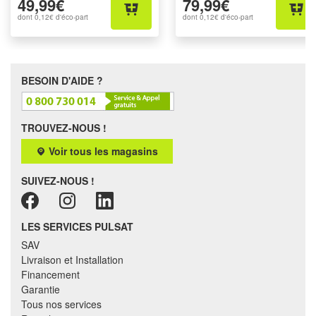
49,99€
79,99€
dont
0,12€
d'éco-part
dont
0,12€
d'éco-part
BESOIN D'AIDE ?
TROUVEZ-NOUS !
Voir tous les magasins
SUIVEZ-NOUS !
LES SERVICES PULSAT
SAV
Livraison et Installation
Financement
Garantie
Tous nos services