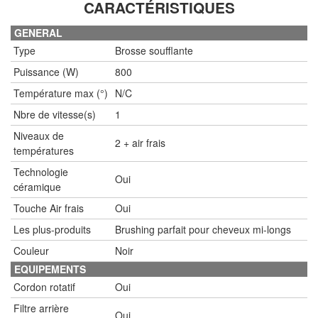
CARACTÉRISTIQUES
GENERAL
Type
Brosse soufflante
Puissance (W)
800
Température max (°)
N/C
Nbre de vitesse(s)
1
Niveaux de
2 + air frais
températures
Technologie
Oui
céramique
Touche Air frais
Oui
Les plus-produits
Brushing parfait pour cheveux mi-longs
Couleur
Noir
EQUIPEMENTS
Cordon rotatif
Oui
Filtre arrière
Oui