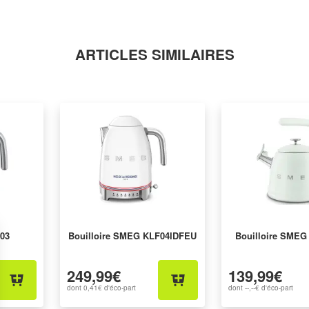
ARTICLES SIMILAIRES
 03
Bouilloire SMEG KLF04IDFEU
Bouilloire SME
249,99€
139,99€
dont
0,41€
d'éco-part
dont
--,--€
d'éco-part