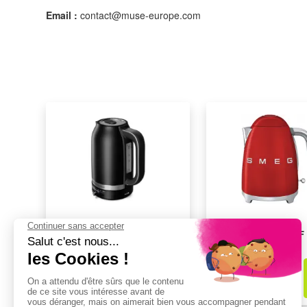
Email :
contact@muse-europe.com
Bouilloire KITCHENAID
Bouilloire SMEG KLF
5KEK1701EBM/1
RDEU
199,99€
169,99€
dont
0,41€
d'éco-part
dont
0,41€
d'éco-part