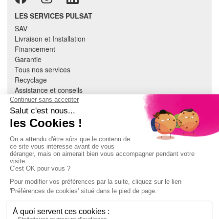
LES SERVICES PULSAT
SAV
Livraison et Installation
Financement
Garantie
Tous nos services
Recyclage
Assistance et conseils
Cuisine équipée
Literie
Nous contacter
Mon compte
À PROPOS
CGV
Mentions légales
Données personnelles
Devenir adhérent
EN SAVOIR PLUS