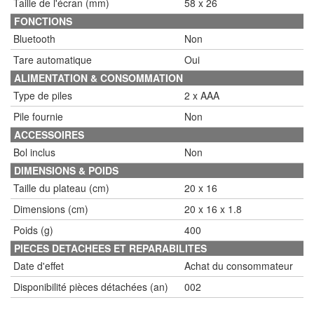
Taille de l'écran (mm)
58 x 26
FONCTIONS
Bluetooth
Non
Tare automatique
Oui
ALIMENTATION & CONSOMMATION
Type de piles
2 x AAA
Pile fournie
Non
ACCESSOIRES
Bol inclus
Non
DIMENSIONS & POIDS
Taille du plateau (cm)
20 x 16
Dimensions (cm)
20 x 16 x 1.8
Poids (g)
400
PIECES DETACHEES ET REPARABILITES
Date d'effet
Achat du consommateur
Disponibilité pièces détachées (an)
002