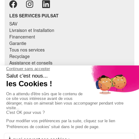
LES SERVICES PULSAT
SAV
Livraison et Installation
Financement
Garantie
Tous nos services
Recyclage
Assistance et conseils
Cuisine équipée
Literie
Nous contacter
Mon compte
À PROPOS
CGV
Mentions légales
Données personnelles
Devenir adhérent
EN SAVOIR PLUS