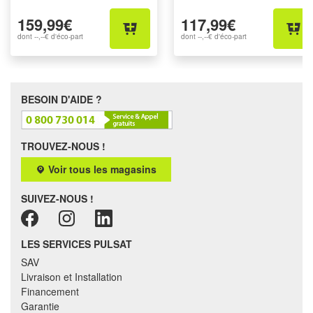
159,99€
117,99€
dont
--,--€
d'éco-part
dont
--,--€
d'éco-part
BESOIN D'AIDE ?
TROUVEZ-NOUS !
Voir tous les magasins
SUIVEZ-NOUS !
LES SERVICES PULSAT
SAV
Livraison et Installation
Financement
Garantie