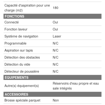
Capacité d'aspiration pour une
180
charge (m2)
FONCTIONS
Connecté
Oui
Fonction laveur
Oui
Système de navigation
Laser
Programmable
N/C
Aspiration sur tapis
N/C
Détection des obstacles
N/C
Détection du vide
N/C
Détecteur de poussière
N/C
EQUIPEMENTS
Réservoirs d'eau propre et eau
Autre(s) équipement(s)
sale intégrés
ACCESSOIRES
Brosse spéciale parquet
Non