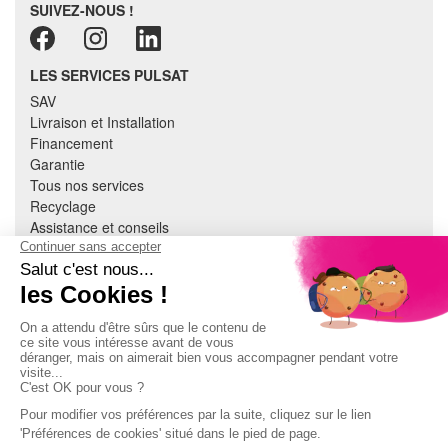
SUIVEZ-NOUS !
LES SERVICES PULSAT
SAV
Livraison et Installation
Financement
Garantie
Tous nos services
Recyclage
Assistance et conseils
Cuisine équipée
Literie
Nous contacter
Mon compte
À PROPOS
CGV
Mentions légales
Données personnelles
Devenir adhérent