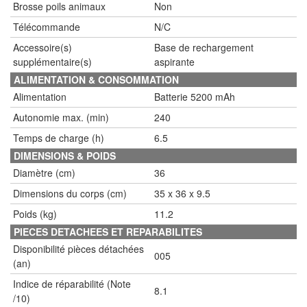
Brosse poils animaux
Non
Télécommande
N/C
Accessoire(s)
Base de rechargement
supplémentaire(s)
aspirante
ALIMENTATION & CONSOMMATION
Alimentation
Batterie 5200 mAh
Autonomie max. (min)
240
Temps de charge (h)
6.5
DIMENSIONS & POIDS
Diamètre (cm)
36
Dimensions du corps (cm)
35 x 36 x 9.5
Poids (kg)
11.2
PIECES DETACHEES ET REPARABILITES
Disponibilité pièces détachées
005
(an)
Indice de réparabilité (Note
8.1
/10)