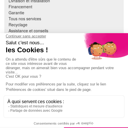
Livraison et Installation
Financement
Garantie
Tous nos services
Recyclage
Assistance et conseils
Cuisine équipée
Literie
Nous contacter
Mon compte
À PROPOS
CGV
Mentions légales
Données personnelles
Devenir adhérent
EN SAVOIR PLUS
Indice de réparabilité
Accès extranet Pulsat
S'abonner à la newsletter
269,99€
Jeux concours