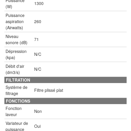
Puissance
1300
(W)
Puissance
aspiration
260
(Airwatts)
Niveau
71
sonore (dB)
Dépression
N/C
(kpa)
Débit d'air
N/C
(dm3/s)
FILTRATION
Système de
Filtre plissé plat
filtrage
FONCTIONS
Fonction
Non
laveur
Variateur de
Oui
puissance