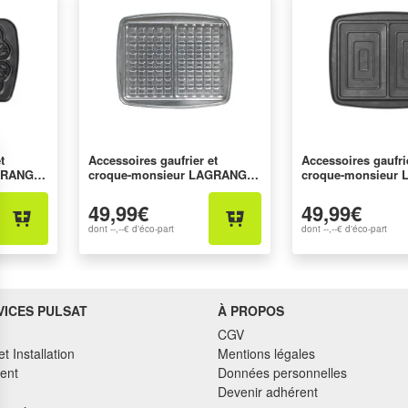
t
Accessoires gaufrier et
Accessoires gaufri
AGRANGE
croque-monsieur LAGRANGE
croque-monsieur
030121
030423
49,99€
49,99€
dont
--,--€
d'éco-part
dont
--,--€
d'éco-part
VICES PULSAT
À PROPOS
CGV
et Installation
Mentions légales
ent
Données personnelles
Devenir adhérent