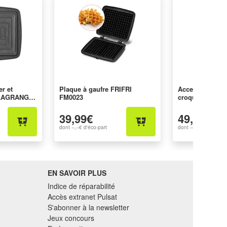
er et
Plaque à gaufre FRIFRI
Accessoires gau
 LAGRANGE
FM0023
croque-monsi
030222
39,99€
49,99€
dont
--,--€
d'éco-part
dont
--,--€
d'éco-part
EN SAVOIR PLUS
Indice de réparabilité
Accès extranet Pulsat
S'abonner à la newsletter
Jeux concours