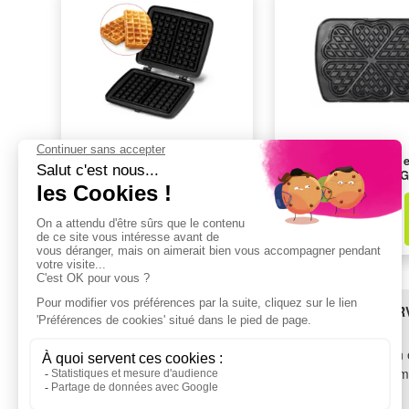
Plaque à gaufre FRIFRI
Accessoires gaufrier e
FM0022
croque-monsieur L
010522
39,99€
49,99€
dont
--,--€
d'éco-part
dont
--,--€
d'éco-part
BESOIN D'AIDE ?
LES SER
SAV
Livraison 
TROUVEZ-NOUS !
Financem
Garantie
Voir tous les magasins