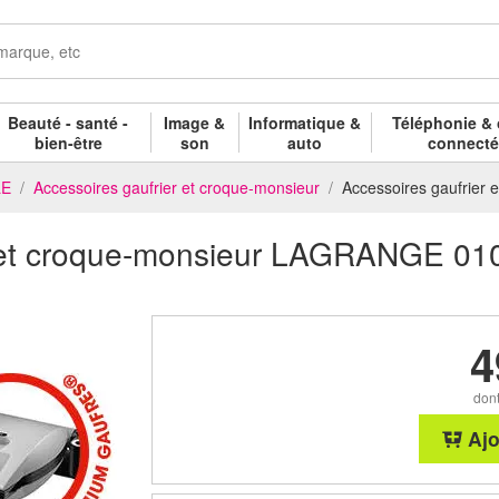
Beauté - santé -
Image &
Informatique &
Téléphonie & 
bien-être
son
auto
connect
LE
Accessoires gaufrier et croque-monsieur
Accessoires gaufrie
r et croque-monsieur LAGRANGE 01
4
dont
Ajo