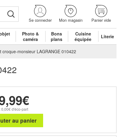
Se connecter
Mon magasin
Panier vide
objet
Photo &
Bons
Cuisine
Literie
é
caméra
plans
équipée
r et croque-monsieur LAGRANGE 010422
0422
9,99€
 0,00€ d'éco-part
uter au panier