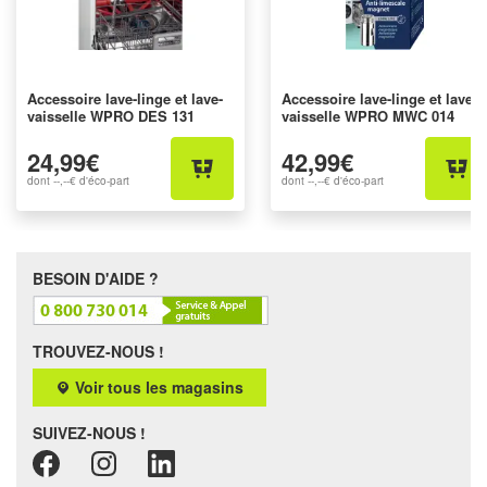
Accessoire lave-linge et lave-
Accessoire lave-linge et lave-
vaisselle WPRO DES 131
vaisselle WPRO MWC 014
24,99€
42,99€
dont
--,--€
d'éco-part
dont
--,--€
d'éco-part
BESOIN D'AIDE ?
TROUVEZ-NOUS !
Voir tous les magasins
SUIVEZ-NOUS !