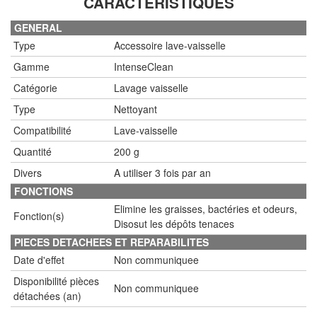
CARACTÉRISTIQUES
GENERAL
Type
Accessoire lave-vaisselle
Gamme
IntenseClean
Catégorie
Lavage vaisselle
Type
Nettoyant
Compatibilité
Lave-vaisselle
Quantité
200 g
Divers
A utiliser 3 fois par an
FONCTIONS
Elimine les graisses, bactéries et odeurs,
Fonction(s)
Disosut les dépôts tenaces
PIECES DETACHEES ET REPARABILITES
Date d'effet
Non communiquee
Disponibilité pièces
Non communiquee
détachées (an)