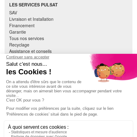
LES SERVICES PULSAT
SAV
Livraison et Installation
Financement
Garantie
Tous nos services
Recyclage
Assistance et conseils
Cuisine équipée
Literie
Nous contacter
Mon compte
À PROPOS
CGV
Mentions légales
Données personnelles
Devenir adhérent
EN SAVOIR PLUS
Indice de réparabilité