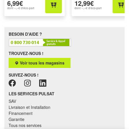
6,99€
12,99€
dont
--,--€
d'éco-part
dont
--,--€
d'éco-part
BESOIN D'AIDE ?
TROUVEZ-NOUS !
Voir tous les magasins
SUIVEZ-NOUS !
LES SERVICES PULSAT
SAV
Livraison et Installation
Financement
Garantie
Tous nos services