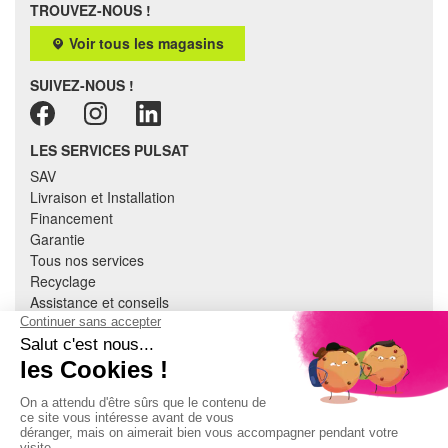
TROUVEZ-NOUS !
Voir tous les magasins
SUIVEZ-NOUS !
LES SERVICES PULSAT
SAV
Livraison et Installation
Financement
Garantie
Tous nos services
Recyclage
Assistance et conseils
Cuisine équipée
Literie
Nous contacter
Mon compte
À PROPOS
CGV