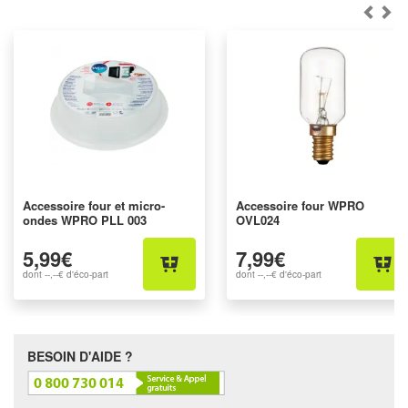
Accessoire four et micro-
Accessoire four WPRO
ondes WPRO PLL 003
OVL024
5,99€
7,99€
dont
--,--€
d'éco-part
dont
--,--€
d'éco-part
BESOIN D'AIDE ?