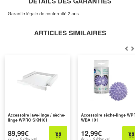
DÉTAILS DES GARANTIES
Garantie légale de conformité 2 ans
ARTICLES SIMILAIRES
Accessoire lave-linge / sèche-
Accessoire sèche-linge WPRO
linge WPRO SKN101
WBA 101
89,99€
12,99€
dont
--,--€
d'éco-part
dont
--,--€
d'éco-part