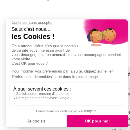
Adresse :
71 Rue Paul Vaillant Couturier
92300 LEVALLOIS PERRET
FRANCE
Email :
contact@sideme.fr
BESOIN D'AIDE ?
LES SER
SAV
Livraison 
TROUVEZ-NOUS !
Financem
Garantie
Voir tous les magasins
Tous nos 
Recyclag
SUIVEZ-NOUS !
Assistance
Cuisine é