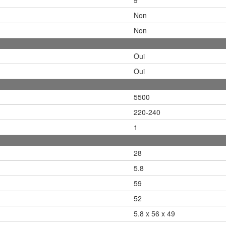
Non
Non
Oui
Oui
5500
220-240
1
28
5.8
59
52
5.8 x 56 x 49