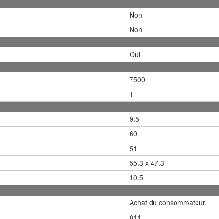
Non
Non
Oui
7500
1
9.5
60
51
55.3 x 47.3
10.5
Achat du consommateur.
011