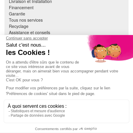
Livraison et Installation
Financement
Garantie
Tous nos services
Recyclage
Assistance et conseils
Cuisine équipée
Literie
Nous contacter
Mon compte
À PROPOS
CGV
Mentions légales
Données personnelles
Devenir adhérent
EN SAVOIR PLUS
Indice de réparabilité
Accès extranet Pulsat
S'abonner à la newsletter
Jeux concours