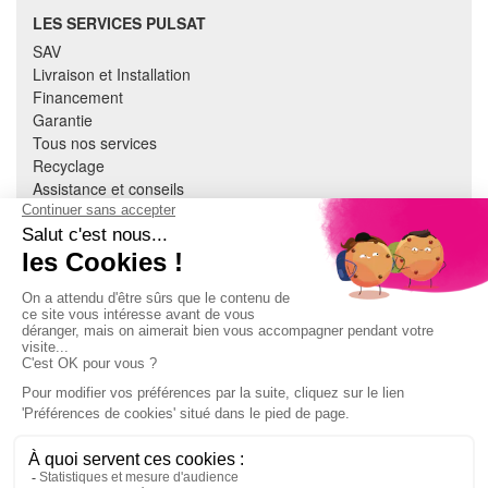
LES SERVICES PULSAT
SAV
Livraison et Installation
Financement
Garantie
Tous nos services
Recyclage
Assistance et conseils
Cuisine équipée
Literie
Nous contacter
Mon compte
À PROPOS
CGV
Mentions légales
Données personnelles
Devenir adhérent
EN SAVOIR PLUS
Indice de réparabilité