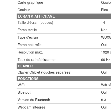
Carte graphique
Qualc
Couleur
Bleu
ECRAN & AFFICHAGE
Taille d'écran (pouces)
14
Écran tactile
Non
Type d'écran
WUX
Ecran anti-reflet
Oui
Résolution max.
1920 x
Taux de rafraîchissement
60 Hz
CLAVIER
Clavier Chiclet (touches séparées)
Oui
FONCTIONS
WiFi
Wifi 6
Bluetooth
Oui
Version du Bluetooth
5.3
Webcam intégrée
Oui