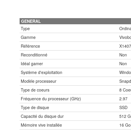
GENERAL
Type
Ordina
Gamme
Vivob
Référence
X140
Reconditionné
Non
Idéal gamer
Non
Système d'exploitation
Windo
Modèle processeur
Snapd
Type de coeurs
8 Coe
Fréquence du processeur (GHz)
2.97
Type de disque
SSD
Capacité du disque dur
512 G
Mémoire vive installée
16 Go