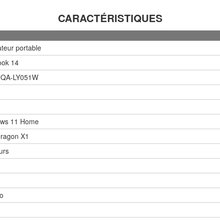
CARACTÉRISTIQUES
teur portable
ook 14
7QA-LY051W
ws 11 Home
ragon X1
urs
o