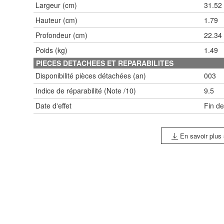
Largeur (cm)
31.52
Hauteur (cm)
1.79
Profondeur (cm)
22.34
Poids (kg)
1.49
PIECES DETACHEES ET REPARABILITES
Disponibilité pièces détachées (an)
003
Indice de réparabilité (Note /10)
9.5
Date d'effet
Fin de
En savoir plus s