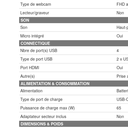
Type de webcam
FHD av
Lecteur/graveur
Non
SON
Son
Haut-p
Micro intégré
Oui
CONNECTIQUE
Nbre de port(s) USB
4
Type de port USB
2 x US
Port HDMI
Oui
Autre(s)
Prise
ALIMENTATION & CONSOMMATION
Alimentation
Batter
Type de port de charge
USB-
Puissance de charge max (W)
65
Adaptateur secteur inclus
Non
DIMENSIONS & POIDS