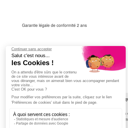
Garantie légale de conformité 2 ans
Adresse :
Harkort Str. 21-23
40880 RATINGEN
ALLEMAGNE
Email :
producsafety@asus.com
BESOIN D'AIDE ?
LES SER
SAV
Livraison 
TROUVEZ-NOUS !
Financem
Garantie