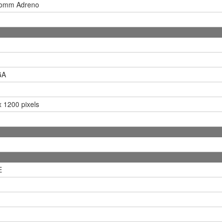
omm Adreno
GA
 1200 pixels
E