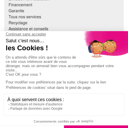
Financement
Garantie
Tous nos services
Recyclage
Assistance et conseils
Cuisine équipée
Literie
Nous contacter
Mon compte
À PROPOS
CGV
Mentions légales
Données personnelles
Devenir adhérent
EN SAVOIR PLUS
Indice de réparabilité
Accès extranet Pulsat
S'abonner à la newsletter
Jeux concours