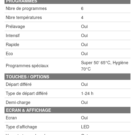
PROGRAMMES
Nbre de programmes
6
Nbre températures
4
Prélavage
Oui
Intensif
Oui
Rapide
Oui
Eco
Oui
Super 50' 65°C, Hygiène
Programmes spéciaux
70°C
TOUCHES / OPTIONS
Départ différé
Oui
Type de départ différé
1-24 h
Demi-charge
Oui
ECRAN & AFFICHAGE
Ecran
Oui
Type d'affichage
LED