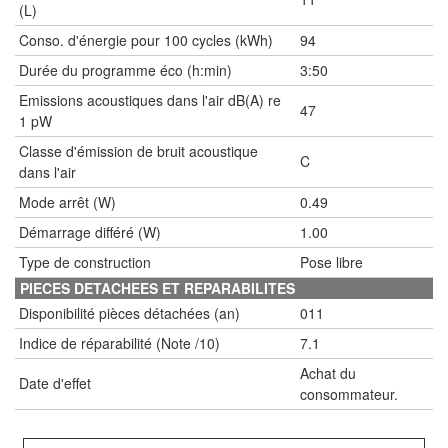
(L)
Conso. d'énergie pour 100 cycles (kWh)
94
Durée du programme éco (h:min)
3:50
Emissions acoustiques dans l'air dB(A) re
47
1 pW
Classe d'émission de bruit acoustique
C
dans l'air
Mode arrêt (W)
0.49
Démarrage différé (W)
1.00
Type de construction
Pose libre
PIECES DETACHEES ET REPARABILITES
Disponibilité pièces détachées (an)
011
Indice de réparabilité (Note /10)
7.1
Achat du
Date d'effet
consommateur.