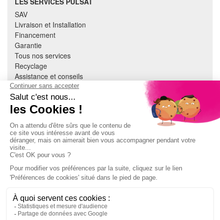
LES SERVICES PULSAT
SAV
Livraison et Installation
Financement
Garantie
Tous nos services
Recyclage
Assistance et conseils
Cuisine équipée
Literie
Nous contacter
Mon compte
À PROPOS
CGV
Mentions légales
Données personnelles
Devenir adhérent
EN SAVOIR PLUS
Indice de réparabilité
Accès extranet Pulsat