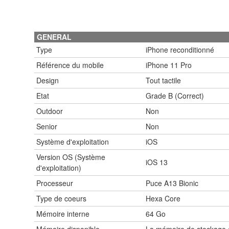
GENERAL
Type
iPhone reconditionné
Référence du mobile
iPhone 11 Pro
Design
Tout tactile
Etat
Grade B (Correct)
Outdoor
Non
Senior
Non
Système d'exploitation
iOS
Version OS (Système
iOS 13
d'exploitation)
Processeur
Puce A13 Bionic
Type de coeurs
Hexa Core
Mémoire interne
64 Go
Mémoire disponible
La mémoire de stockage es