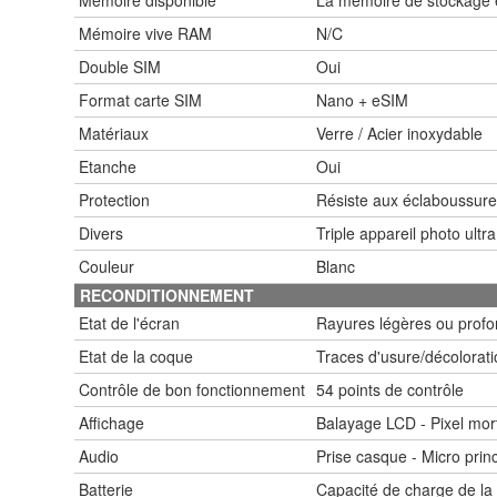
Mémoire vive RAM
N/C
Double SIM
Oui
Format carte SIM
Nano + eSIM
Matériaux
Verre / Acier inoxydable
Etanche
Oui
Protection
Résiste aux éclaboussures
Divers
Triple appareil photo ultr
Couleur
Blanc
RECONDITIONNEMENT
Etat de l'écran
Rayures légères ou profon
Etat de la coque
Traces d'usure/décolorati
Contrôle de bon fonctionnement
54 points de contrôle
Affichage
Balayage LCD - Pixel mor
Audio
Prise casque - Micro princ
Batterie
Capacité de charge de la